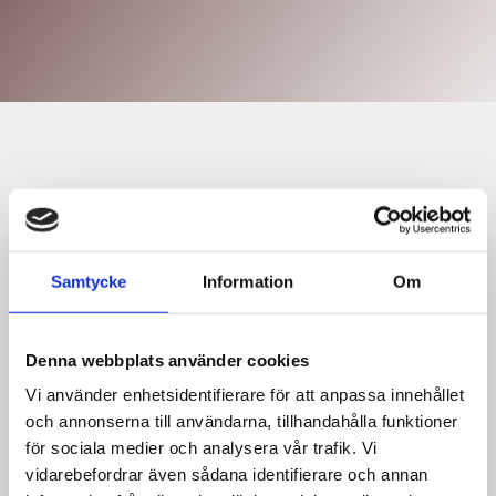
Helhetslösningar vid
köksrenovering i Skurup
Vi hjälper er fixa till drömköket med köksrenovering i
Samtycke
Information
Om
Skurup. Vi erbjuder helhetslösningar och vi sköter allt
genom hela processen. Vårt mål är att erbjuda er att få
det kök ni önskar och vara det självklara valet när ni
ska renovera köket. Vi känner ett stort ansvar för att
Denna webbplats använder cookies
hjälpa er i ert val av kök och vi ser till att kvalitén är
Vi använder enhetsidentifierare för att anpassa innehållet
hög. Vi vill att ni ska vara nöjda med slutresultatet av
vår köksrenovering i Skurup.
och annonserna till användarna, tillhandahålla funktioner
för sociala medier och analysera vår trafik. Vi
Trygg köksrenovering i Skurup
vidarebefordrar även sådana identifierare och annan
Vid köksrenovering är det viktigt att anlita certifierade